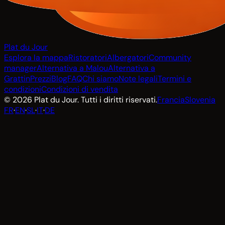
Plat du Jour
Esplora la mappa
Ristoratori
Albergatori
Community
manager
Alternativa a Malou
Alternativa a
Grattin
Prezzi
Blog
FAQ
Chi siamo
Note legali
Termini e
condizioni
Condizioni di vendita
© 2026 Plat du Jour. Tutti i diritti riservati.
Francia
Slovenia
FR
·
EN
·
SL
·
IT
·
DE