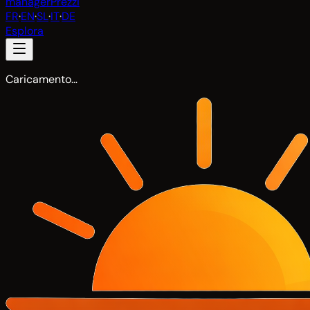
manager
Prezzi
FR
·
EN
·
SL
·
IT
·
DE
Esplora
Caricamento…