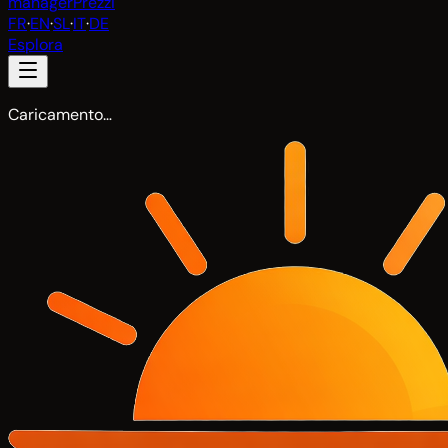
manager
Prezzi
FR
·
EN
·
SL
·
IT
·
DE
Esplora
Caricamento…