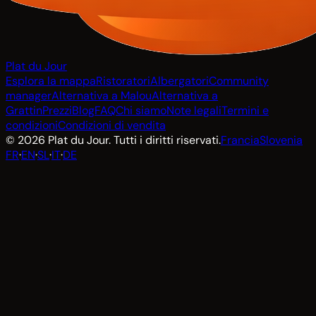
Plat du Jour
Esplora la mappa
Ristoratori
Albergatori
Community
manager
Alternativa a Malou
Alternativa a
Grattin
Prezzi
Blog
FAQ
Chi siamo
Note legali
Termini e
condizioni
Condizioni di vendita
© 2026 Plat du Jour. Tutti i diritti riservati.
Francia
Slovenia
FR
·
EN
·
SL
·
IT
·
DE