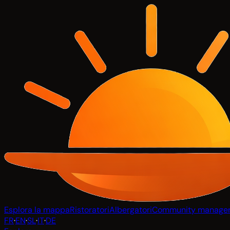
Esplora la mappa
Ristoratori
Albergatori
Community manage
FR
·
EN
·
SL
·
IT
·
DE