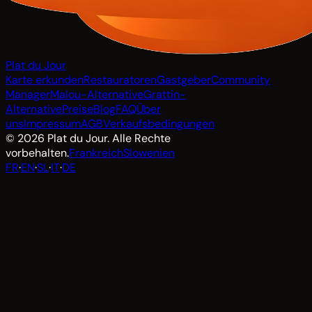
Plat du Jour
Karte erkunden
Restauratoren
Gastgeber
Community
Manager
Malou-Alternative
Grattin-
Alternative
Preise
Blog
FAQ
Über
uns
Impressum
AGB
Verkaufsbedingungen
© 2026 Plat du Jour. Alle Rechte
vorbehalten.
Frankreich
Slowenien
FR
·
EN
·
SL
·
IT
·
DE