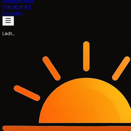
Manager
Preise
FR
·
EN
·
SL
·
IT
·
DE
Erkunden
Lädt…