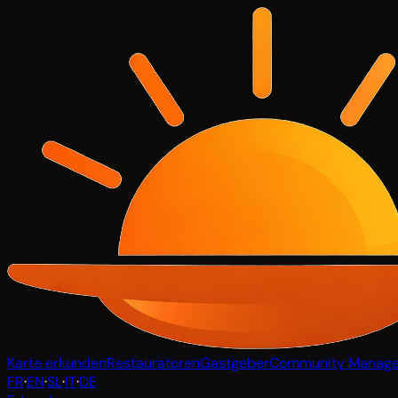
Karte erkunden
Restauratoren
Gastgeber
Community Manage
FR
·
EN
·
SL
·
IT
·
DE