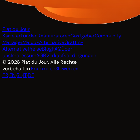
Plat du Jour
Karte erkunden
Restauratoren
Gastgeber
Community
Manager
Malou-Alternative
Grattin-
Alternative
Preise
Blog
FAQ
Über
uns
Impressum
AGB
Verkaufsbedingungen
© 2026 Plat du Jour. Alle Rechte
vorbehalten.
Frankreich
Slowenien
FR
·
EN
·
SL
·
IT
·
DE