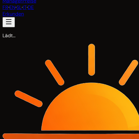
Manager
Preise
FR
·
EN
·
SL
·
IT
·
DE
Erkunden
Lädt…