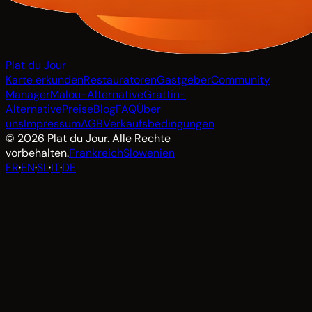
Plat du Jour
Karte erkunden
Restauratoren
Gastgeber
Community
Manager
Malou-Alternative
Grattin-
Alternative
Preise
Blog
FAQ
Über
uns
Impressum
AGB
Verkaufsbedingungen
© 2026 Plat du Jour. Alle Rechte
vorbehalten.
Frankreich
Slowenien
FR
·
EN
·
SL
·
IT
·
DE