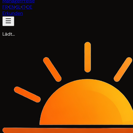
Manager
Preise
FR
·
EN
·
SL
·
IT
·
DE
Erkunden
Lädt…