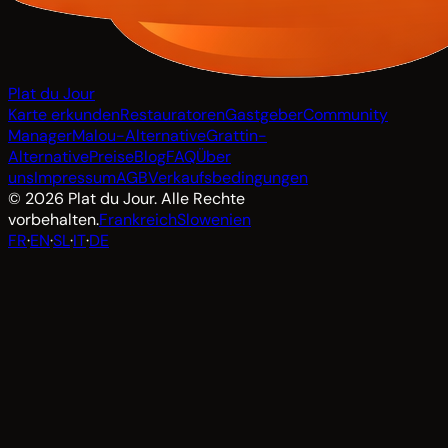
Plat du Jour
Karte erkunden
Restauratoren
Gastgeber
Community
Manager
Malou-Alternative
Grattin-
Alternative
Preise
Blog
FAQ
Über
uns
Impressum
AGB
Verkaufsbedingungen
© 2026 Plat du Jour. Alle Rechte
vorbehalten.
Frankreich
Slowenien
FR
·
EN
·
SL
·
IT
·
DE