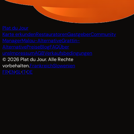
Plat du Jour
Karte erkunden
Restauratoren
Gastgeber
Community
Manager
Malou-Alternative
Grattin-
Alternative
Preise
Blog
FAQ
Über
uns
Impressum
AGB
Verkaufsbedingungen
© 2026 Plat du Jour. Alle Rechte
vorbehalten.
Frankreich
Slowenien
FR
·
EN
·
SL
·
IT
·
DE