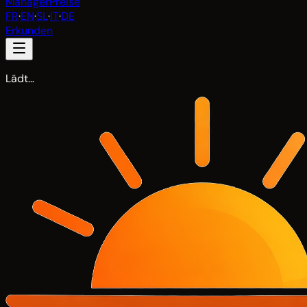
Manager
Preise
FR
·
EN
·
SL
·
IT
·
DE
Erkunden
Lädt…