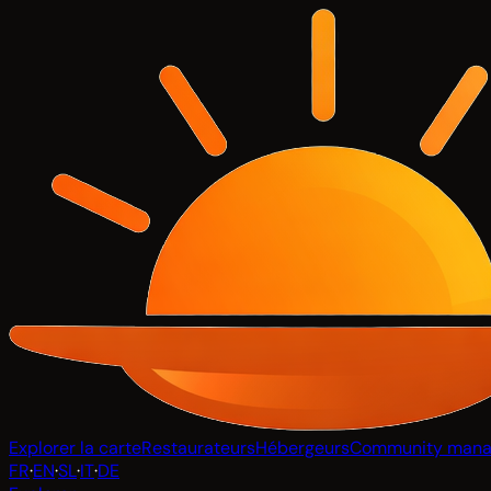
Explorer la carte
Restaurateurs
Hébergeurs
Community mana
FR
·
EN
·
SL
·
IT
·
DE