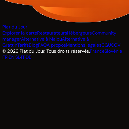
Plat du Jour
Explorer la carte
Restaurateurs
Hébergeurs
Community
manager
Alternative à Malou
Alternative à
Grattin
Tarifs
Blog
FAQ
À propos
Mentions légales
CGU
CGV
© 2026 Plat du Jour. Tous droits réservés.
France
Slovénie
FR
·
EN
·
SL
·
IT
·
DE