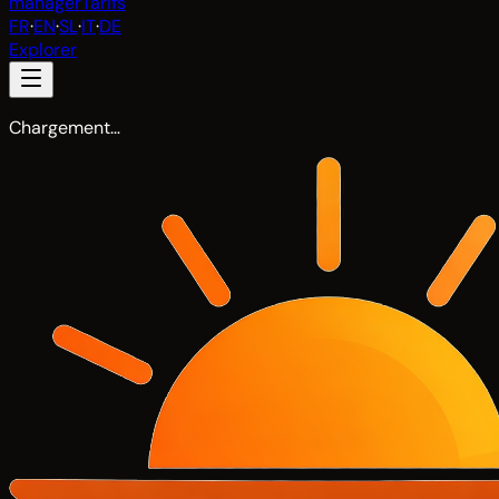
manager
Tarifs
FR
·
EN
·
SL
·
IT
·
DE
Explorer
Chargement…