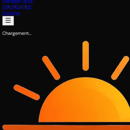
manager
Tarifs
FR
·
EN
·
SL
·
IT
·
DE
Explorer
Chargement…