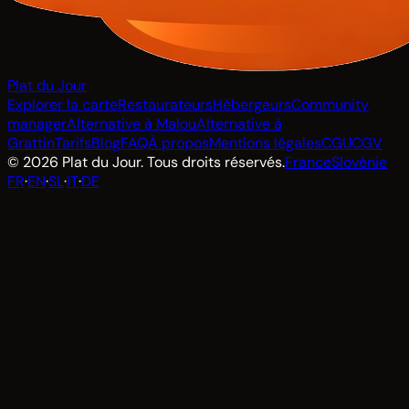
Plat du Jour
Explorer la carte
Restaurateurs
Hébergeurs
Community
manager
Alternative à Malou
Alternative à
Grattin
Tarifs
Blog
FAQ
À propos
Mentions légales
CGU
CGV
© 2026 Plat du Jour. Tous droits réservés.
France
Slovénie
FR
·
EN
·
SL
·
IT
·
DE