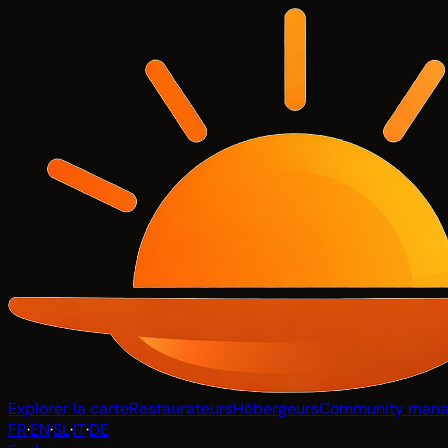
Explorer la carte
Restaurateurs
Hébergeurs
Community mana
FR
·
EN
·
SL
·
IT
·
DE