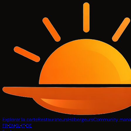
Explorer la carte
Restaurateurs
Hébergeurs
Community mana
FR
·
EN
·
SL
·
IT
·
DE