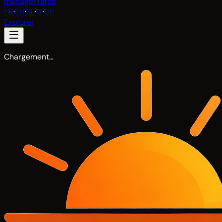
manager
Tarifs
FR
·
EN
·
SL
·
IT
·
DE
Explorer
Chargement…