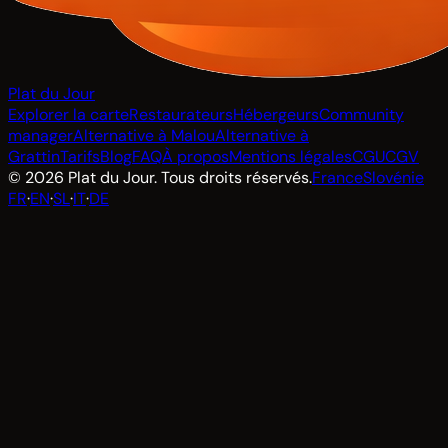
Plat du Jour
Explorer la carte
Restaurateurs
Hébergeurs
Community
manager
Alternative à Malou
Alternative à
Grattin
Tarifs
Blog
FAQ
À propos
Mentions légales
CGU
CGV
© 2026 Plat du Jour. Tous droits réservés.
France
Slovénie
FR
·
EN
·
SL
·
IT
·
DE