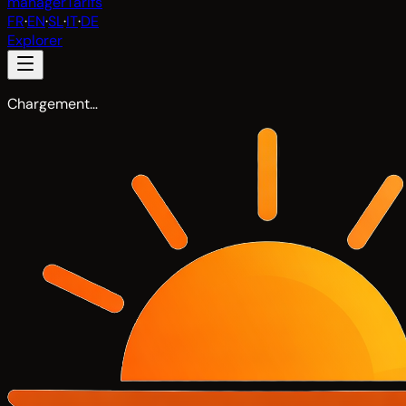
manager
Tarifs
FR
·
EN
·
SL
·
IT
·
DE
Explorer
Chargement…