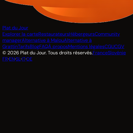
Plat du Jour
Explorer la carte
Restaurateurs
Hébergeurs
Community
manager
Alternative à Malou
Alternative à
Grattin
Tarifs
Blog
FAQ
À propos
Mentions légales
CGU
CGV
© 2026 Plat du Jour. Tous droits réservés.
France
Slovénie
FR
·
EN
·
SL
·
IT
·
DE