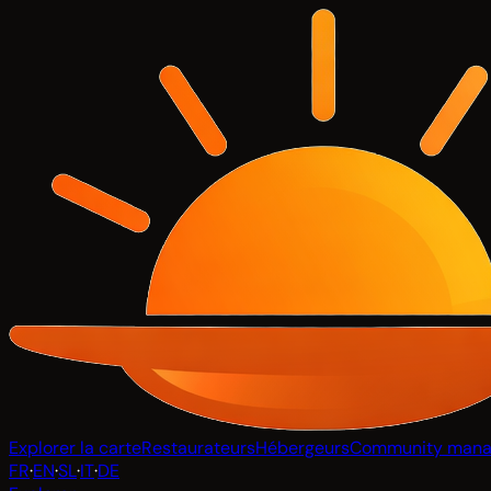
Explorer la carte
Restaurateurs
Hébergeurs
Community mana
FR
·
EN
·
SL
·
IT
·
DE