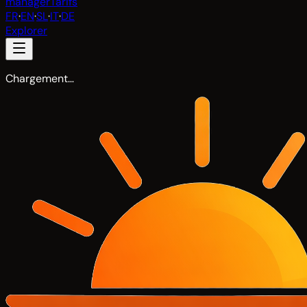
manager
Tarifs
FR
·
EN
·
SL
·
IT
·
DE
Explorer
Chargement…