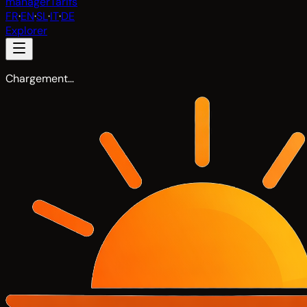
manager
Tarifs
FR
·
EN
·
SL
·
IT
·
DE
Explorer
Chargement…