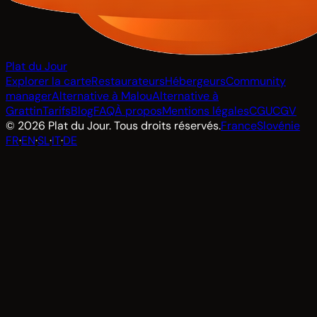
Plat du Jour
Explorer la carte
Restaurateurs
Hébergeurs
Community
manager
Alternative à Malou
Alternative à
Grattin
Tarifs
Blog
FAQ
À propos
Mentions légales
CGU
CGV
© 2026 Plat du Jour. Tous droits réservés.
France
Slovénie
FR
·
EN
·
SL
·
IT
·
DE