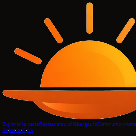
Explorer la carte
Restaurateurs
Hébergeurs
Community mana
FR
·
EN
·
SL
·
IT
·
DE