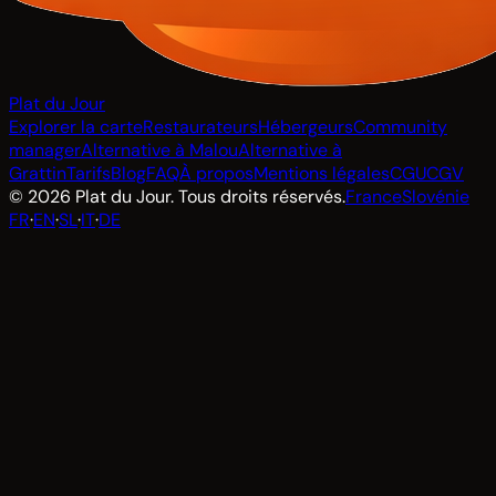
Plat du Jour
Explorer la carte
Restaurateurs
Hébergeurs
Community
manager
Alternative à Malou
Alternative à
Grattin
Tarifs
Blog
FAQ
À propos
Mentions légales
CGU
CGV
© 2026 Plat du Jour. Tous droits réservés.
France
Slovénie
FR
·
EN
·
SL
·
IT
·
DE