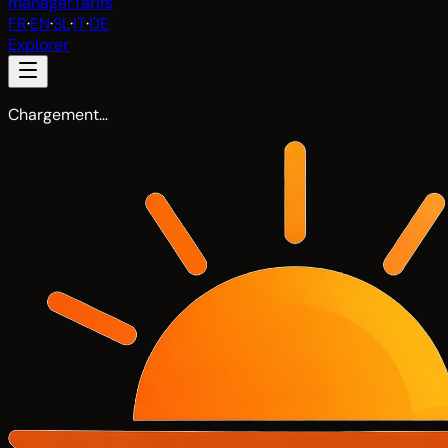
manager
Tarifs
FR
·
EN
·
SL
·
IT
·
DE
Explorer
Chargement…