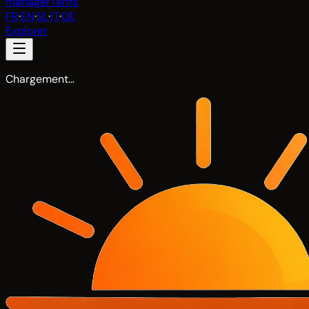
manager
Tarifs
FR
·
EN
·
SL
·
IT
·
DE
Explorer
Chargement…