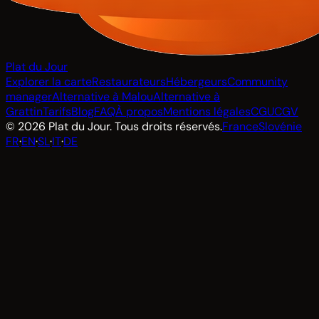
Plat du Jour
Explorer la carte
Restaurateurs
Hébergeurs
Community
manager
Alternative à Malou
Alternative à
Grattin
Tarifs
Blog
FAQ
À propos
Mentions légales
CGU
CGV
© 2026 Plat du Jour. Tous droits réservés.
France
Slovénie
FR
·
EN
·
SL
·
IT
·
DE