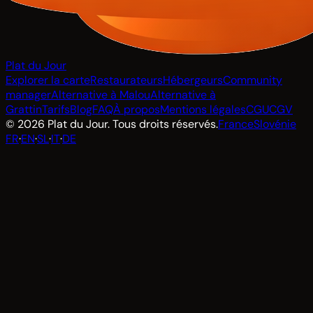
Plat du Jour
Explorer la carte
Restaurateurs
Hébergeurs
Community
manager
Alternative à Malou
Alternative à
Grattin
Tarifs
Blog
FAQ
À propos
Mentions légales
CGU
CGV
© 2026 Plat du Jour. Tous droits réservés.
France
Slovénie
FR
·
EN
·
SL
·
IT
·
DE