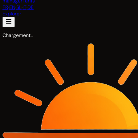
manager
Tarifs
FR
·
EN
·
SL
·
IT
·
DE
Explorer
Chargement…