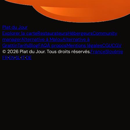
Plat du Jour
Explorer la carte
Restaurateurs
Hébergeurs
Community
manager
Alternative à Malou
Alternative à
Grattin
Tarifs
Blog
FAQ
À propos
Mentions légales
CGU
CGV
© 2026 Plat du Jour. Tous droits réservés.
France
Slovénie
FR
·
EN
·
SL
·
IT
·
DE