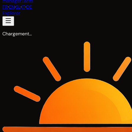
manager
Tarifs
FR
·
EN
·
SL
·
IT
·
DE
Explorer
Chargement…