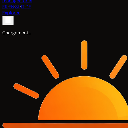
manager
Tarifs
FR
·
EN
·
SL
·
IT
·
DE
Explorer
Chargement…