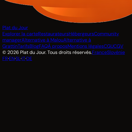
Plat du Jour
Explorer la carte
Restaurateurs
Hébergeurs
Community
manager
Alternative à Malou
Alternative à
Grattin
Tarifs
Blog
FAQ
À propos
Mentions légales
CGU
CGV
© 2026 Plat du Jour. Tous droits réservés.
France
Slovénie
FR
·
EN
·
SL
·
IT
·
DE