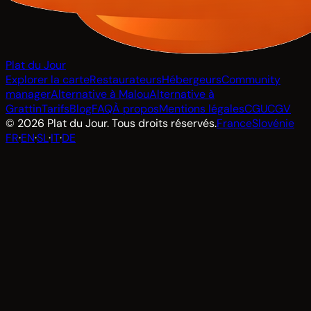
Plat du Jour
Explorer la carte
Restaurateurs
Hébergeurs
Community
manager
Alternative à Malou
Alternative à
Grattin
Tarifs
Blog
FAQ
À propos
Mentions légales
CGU
CGV
© 2026 Plat du Jour. Tous droits réservés.
France
Slovénie
FR
·
EN
·
SL
·
IT
·
DE