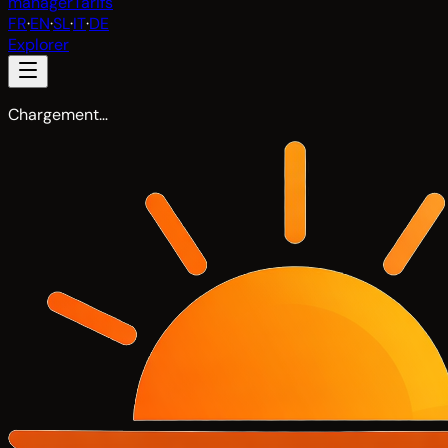
manager
Tarifs
FR
·
EN
·
SL
·
IT
·
DE
Explorer
Chargement…