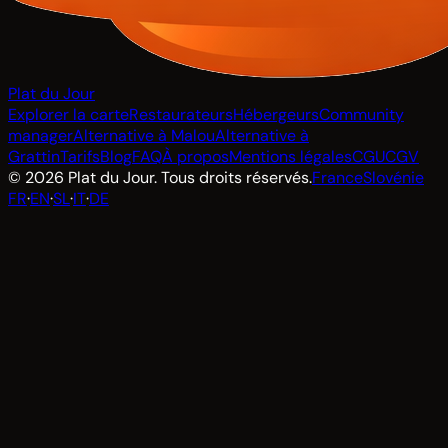
Plat du Jour
Explorer la carte
Restaurateurs
Hébergeurs
Community
manager
Alternative à Malou
Alternative à
Grattin
Tarifs
Blog
FAQ
À propos
Mentions légales
CGU
CGV
© 2026 Plat du Jour. Tous droits réservés.
France
Slovénie
FR
·
EN
·
SL
·
IT
·
DE