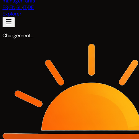
manager
Tarifs
FR
·
EN
·
SL
·
IT
·
DE
Explorer
Chargement…