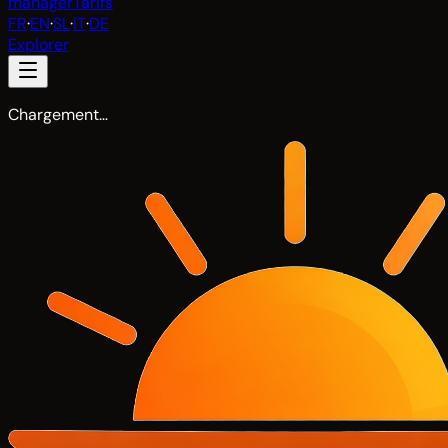
manager
Tarifs
FR
·
EN
·
SL
·
IT
·
DE
Explorer
Chargement…