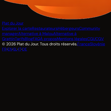
Plat du Jour
Explorer la carte
Restaurateurs
Hébergeurs
Community
manager
Alternative à Malou
Alternative à
Grattin
Tarifs
Blog
FAQ
À propos
Mentions légales
CGU
CGV
© 2026 Plat du Jour. Tous droits réservés.
France
Slovénie
FR
·
EN
·
SL
·
IT
·
DE