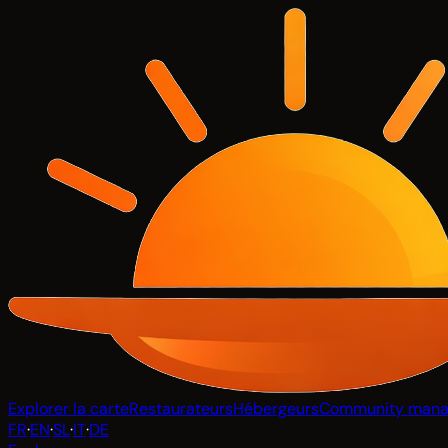
Explorer la carte
Restaurateurs
Hébergeurs
Community mana
FR
·
EN
·
SL
·
IT
·
DE