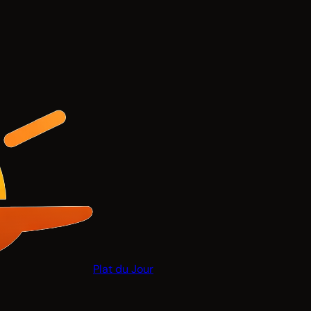
Plat du Jour