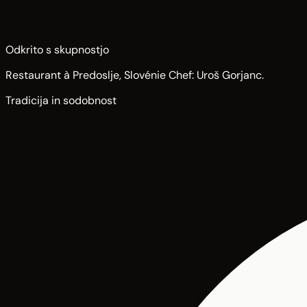
Odkrito s skupnostjo
Restaurant à Predoslje, Slovénie Chef: Uroš Gorjanc.
Tradicija in sodobnost