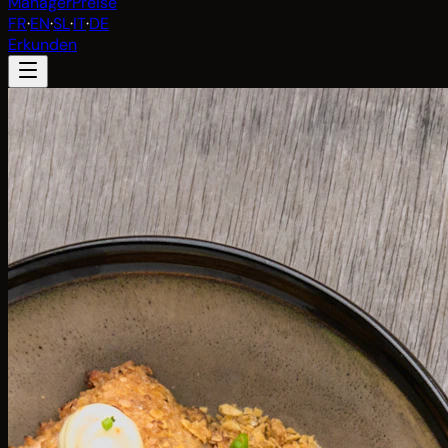
Manager
Preise
FR
·
EN
·
SL
·
IT
·
DE
Erkunden