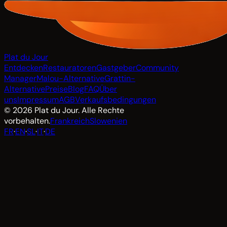
Plat du Jour
Entdecken
Restauratoren
Gastgeber
Community
Manager
Malou-Alternative
Grattin-
Alternative
Preise
Blog
FAQ
Über
uns
Impressum
AGB
Verkaufsbedingungen
© 2026 Plat du Jour. Alle Rechte
vorbehalten.
Frankreich
Slowenien
FR
·
EN
·
SL
·
IT
·
DE